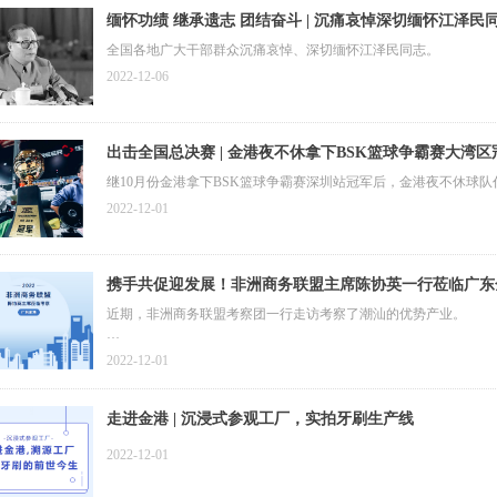
缅怀功绩 继承遗志 团结奋斗 | 沉痛哀悼深切缅怀江泽民
全国各地广大干部群众沉痛哀悼、深切缅怀江泽民同志。
2022-12-06
出击全国总决赛 | 金港夜不休拿下BSK篮球争霸赛大湾区
继10月份金港拿下BSK篮球争霸赛深圳站冠军后，金港夜不休球
2022-12-01
携手共促迎发展！非洲商务联盟主席陈协英一行莅临广东
近期，非洲商务联盟考察团一行走访考察了潮汕的优势产业。
4月21日，非洲商务联盟主席陈协英一行莅临广东金港，在滕泽凤
2022-12-01
长、周总经理对非洲商务联盟代表团的到访进行了热情的招待
走进金港 | 沉浸式参观工厂，实拍牙刷生产线
2022-12-01