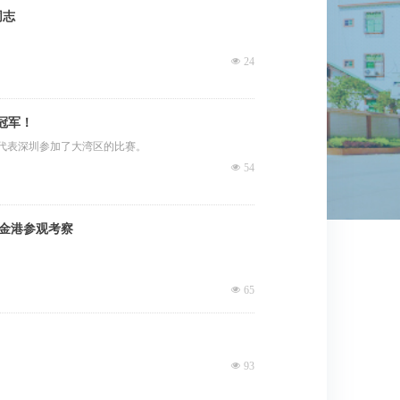
同志
넶
24
冠军！
队代表深圳参加了大湾区的比赛。
넶
54
金港参观考察
女士的陪同下参观考察了广东金港，广东金港的林董事
넶
65
넶
93