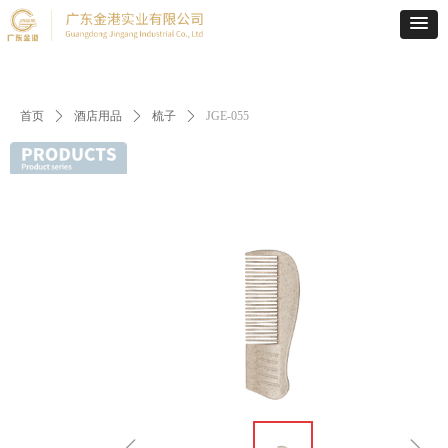
首页
ꄲ
酒店用品
ꄲ
梳子
ꄲ
JGE-055