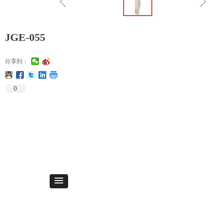
ꁆ
ꁇ
JGE-055
分享到：
0