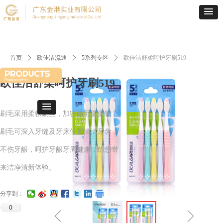
首页
ꄲ
欧佳洁流通
ꄲ
5系列专区
ꄲ
欧佳洁舒柔呵护牙刷519
欧佳洁舒柔呵护牙刷519
刷毛采用柔软刷丝，加密植毛更柔软，
刷毛可深入牙缝及牙床位置清洁牙齿，
不伤牙龈，呵护牙龈牙周健康，给您带
来洁净清新体验。
分享到：
0
ꁆ
ꁇ