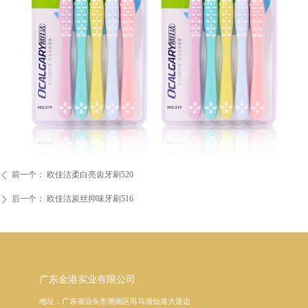
前一个：
欧佳洁柔白亮齿牙刷520
ꄴ
后一个：
欧佳洁炭丝抑味牙刷516
ꄲ
广东金港实业有限公司
地址：广东省汕头市潮南区司马浦仙港大道边