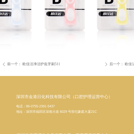
前一个：
欧佳洁净洁护齿牙刷511
后一个：
欧佳
ꄴ
ꄲ
深圳市金港日化科技有限公司（口腔护理运营中心）
电话：86-0755-2391-5437
地址：深圳市福田区深南大道 6029 号世纪豪庭大厦21C