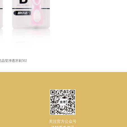
洁晶莹净透牙刷502
关注官方公众号