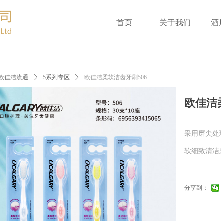
首页
关于我们
酒
欧佳洁流通
ꄲ
5系列专区
ꄲ
欧佳洁柔软洁齿牙刷506
欧佳洁
采用磨尖处
软细致清洁
分享到：